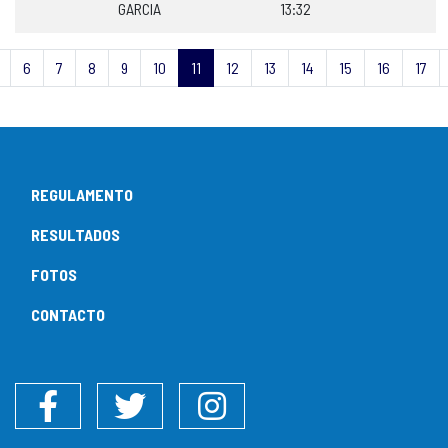
GARCIA
13:32
6
7
8
9
10
11
12
13
14
15
16
17
REGULAMENTO
RESULTADOS
FOTOS
CONTACTO
Facebook
Twitter
Instagram