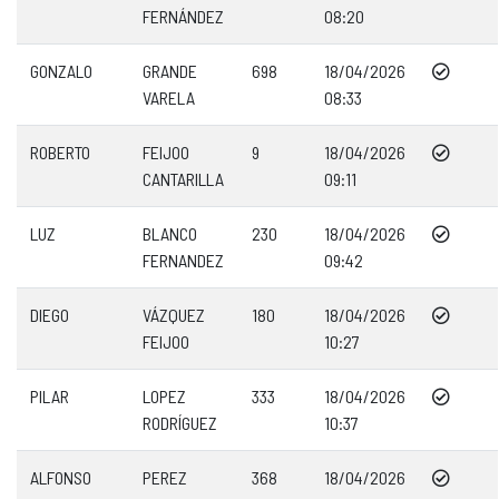
FERNÁNDEZ
08:20
GONZALO
GRANDE
698
18/04/2026
VARELA
08:33
ROBERTO
FEIJOO
9
18/04/2026
CANTARILLA
09:11
LUZ
BLANCO
230
18/04/2026
FERNANDEZ
09:42
DIEGO
VÁZQUEZ
180
18/04/2026
FEIJOO
10:27
PILAR
LOPEZ
333
18/04/2026
RODRÍGUEZ
10:37
ALFONSO
PEREZ
368
18/04/2026