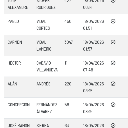
TOMÉ
STOEHR
427
18/04/2026
ALEXANDRE
RODRÍGUEZ
00:14
PABLO
VIDAL
450
18/04/2026
CORTÉS
01:51
CARMEN
VIDAL
3047
18/04/2026
LAMEIRO
01:57
HÉCTOR
CADAVID
11
18/04/2026
VILLANUEVA
07:48
ALÁN
ANDRÉS
220
18/04/2026
08:15
CONCEPCIÓN
FERNÁNDEZ
58
18/04/2026
ÁLVAREZ
08:15
JOSÉ RAMÓN
SIERRA
63
18/04/2026