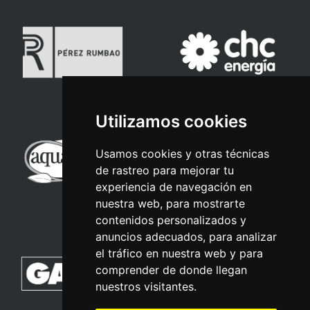
Utilizamos cookies
Usamos cookies y otras técnicas
de rastreo para mejorar tu
experiencia de navegación en
nuestra web, para mostrarte
contenidos personalizados y
anuncios adecuados, para analizar
el tráfico en nuestra web y para
comprender de donde llegan
nuestros visitantes.