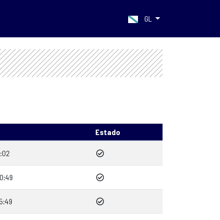
GL
Estado
1:02
0:49
5:49