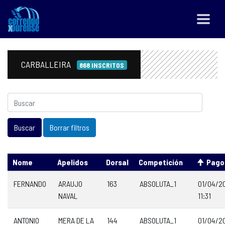
CARBALLEIRA
868 INSCRITOS
Nome
Apelidos
Dorsal
Competición
Pago
FERNANDO
ARAUJO
163
ABSOLUTA_1
01/04/2
NAVAL
11:31
ANTONIO
MERA DE LA
144
ABSOLUTA_1
01/04/2