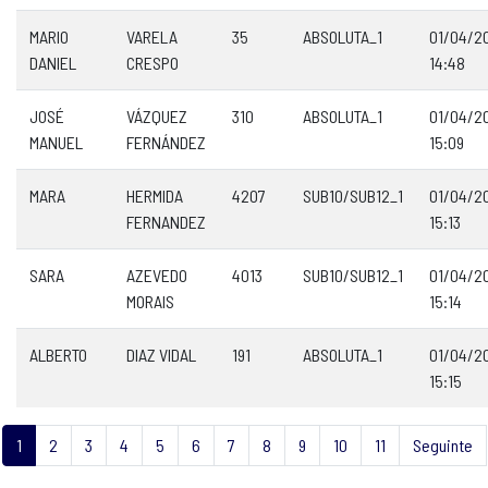
MARIO
VARELA
35
ABSOLUTA_1
01/04/2
DANIEL
CRESPO
14:48
JOSÉ
VÁZQUEZ
310
ABSOLUTA_1
01/04/2
MANUEL
FERNÁNDEZ
15:09
MARA
HERMIDA
4207
SUB10/SUB12_1
01/04/2
FERNANDEZ
15:13
SARA
AZEVEDO
4013
SUB10/SUB12_1
01/04/2
MORAIS
15:14
ALBERTO
DIAZ VIDAL
191
ABSOLUTA_1
01/04/2
15:15
1
2
3
4
5
6
7
8
9
10
11
Seguinte